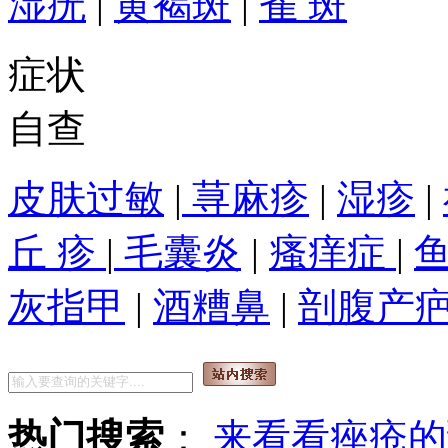
湿疣
|
黄褐斑
|
雀 斑
症状
自查
皮肤过敏
|
荨麻疹
|
湿疹
|
丘 疹
|
毛囊炎
|
瘙痒症
|
灰指甲
|
酒糟鼻
|
剖腹产
热门搜索
：
来看看痤疮的