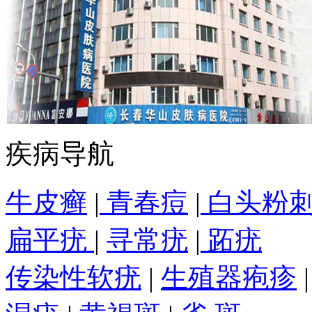
疾病导航
牛皮癣
|
青春痘
|
白头粉
扁平疣
|
寻常疣
|
跖疣
传染性软疣
|
生殖器疱疹