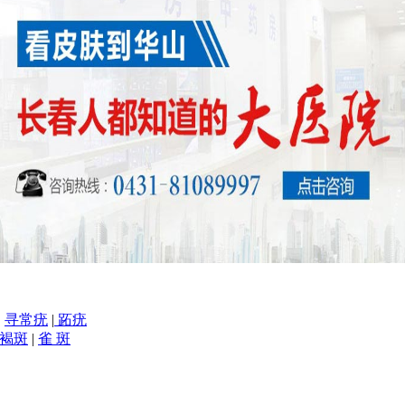
|
寻常疣
|
跖疣
褐斑
|
雀 斑