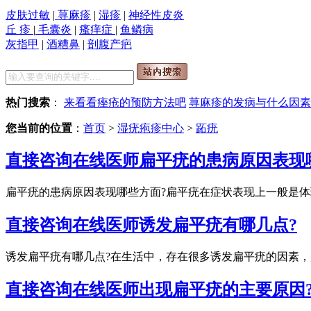
皮肤过敏
|
荨麻疹
|
湿疹
|
神经性皮炎
丘 疹
|
毛囊炎
|
瘙痒症
|
鱼鳞病
灰指甲
|
酒糟鼻
|
剖腹产疤
热门搜索
：
来看看痤疮的预防方法吧
荨麻疹的发病与什么因素
您当前的位置
：
首页
>
湿疣疱疹中心
>
跖疣
直接咨询在线医师
扁平疣的患病原因表现
扁平疣的患病原因表现哪些方面?扁平疣在症状表现上一般是体
直接咨询在线医师
诱发扁平疣有哪几点?
诱发扁平疣有哪几点?在生活中，存在很多诱发扁平疣的因素，
直接咨询在线医师
出现扁平疣的主要原因