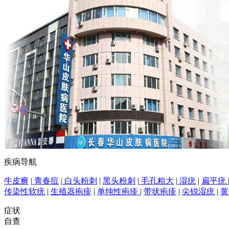
疾病导航
牛皮癣
|
青春痘
|
白头粉刺
|
黑头粉刺
|
毛孔粗大
|
湿疣
|
扁平疣
传染性软疣
|
生殖器疱疹
|
单纯性疱疹
|
带状疱疹
|
尖锐湿疣
|
黄
症状
自查