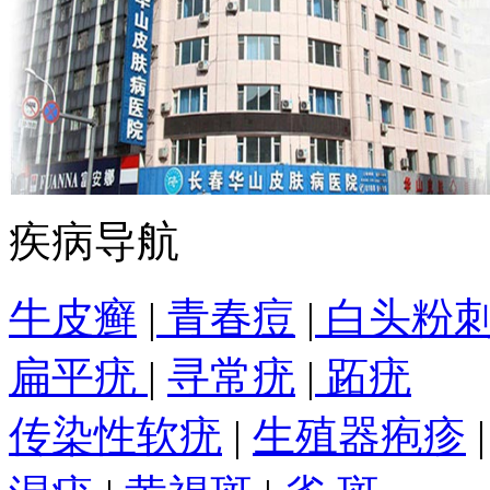
疾病导航
牛皮癣
|
青春痘
|
白头粉
扁平疣
|
寻常疣
|
跖疣
传染性软疣
|
生殖器疱疹