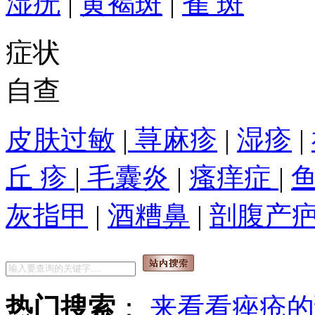
湿疣
|
黄褐斑
|
雀 斑
症状
自查
皮肤过敏
|
荨麻疹
|
湿疹
|
丘 疹
|
毛囊炎
|
瘙痒症
|
灰指甲
|
酒糟鼻
|
剖腹产
热门搜索
：
来看看痤疮的