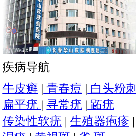
疾病导航
牛皮癣
|
青春痘
|
白头粉
扁平疣
|
寻常疣
|
跖疣
传染性软疣
|
生殖器疱疹