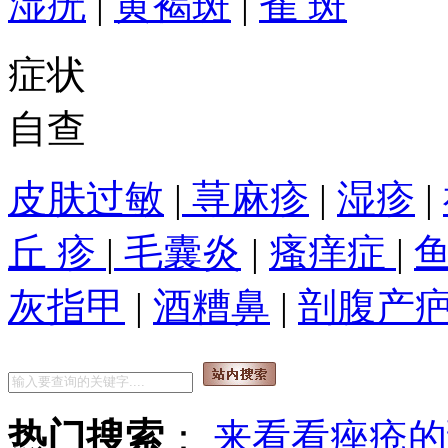
湿疣
|
黄褐斑
|
雀 斑
症状
自查
皮肤过敏
|
荨麻疹
|
湿疹
|
丘 疹
|
毛囊炎
|
瘙痒症
|
灰指甲
|
酒糟鼻
|
剖腹产
热门搜索
：
来看看痤疮的