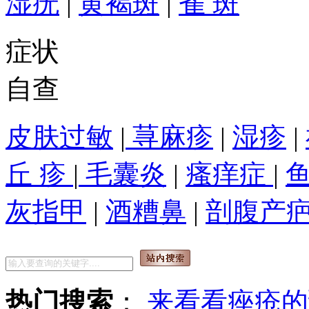
湿疣
|
黄褐斑
|
雀 斑
症状
自查
皮肤过敏
|
荨麻疹
|
湿疹
|
丘 疹
|
毛囊炎
|
瘙痒症
|
灰指甲
|
酒糟鼻
|
剖腹产
热门搜索
：
来看看痤疮的