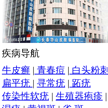
疾病导航
牛皮癣
|
青春痘
|
白头粉
扁平疣
|
寻常疣
|
跖疣
传染性软疣
|
生殖器疱疹