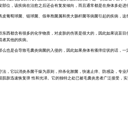
发部位，该疾病在治愈之后还会有复发倾向，而且通常都是在身体多处进
表皮葡萄球菌、链球菌、假单孢菌属和类大肠杆菌等病菌引起的疾病，这
些东西都含有很多的化学物质，对皮肤的伤害是很大的，因此如果说盲目
或者其他的疾病。
那么也是会导致毛囊炎病菌的入侵的，因此如果身体有瘙痒症状的话，一
疗法，它以消炎杀菌干燥为原则，抑杀化脓菌，快速止痒、防感染，专业
损肌肤迅速恢复弹 性和光泽。它的独特之处已被毛囊炎患者广泛接受，