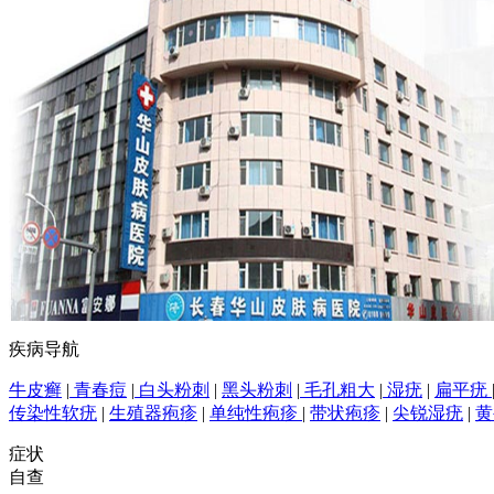
疾病导航
牛皮癣
|
青春痘
|
白头粉刺
|
黑头粉刺
|
毛孔粗大
|
湿疣
|
扁平疣
传染性软疣
|
生殖器疱疹
|
单纯性疱疹
|
带状疱疹
|
尖锐湿疣
|
黄
症状
自查