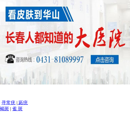
|
寻常疣
|
跖疣
褐斑
|
雀 斑