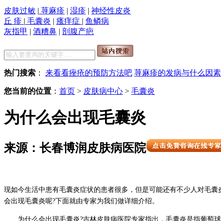
皮肤过敏
|
荨麻疹
|
湿疹
|
神经性皮炎
丘 疹
|
毛囊炎
|
瘙痒症
|
鱼鳞病
灰指甲
|
酒糟鼻
|
剖腹产疤
热门搜索
：
来看看痤疮的预防方法吧
荨麻疹的发病与什么因素
您当前的位置
：
首页
>
皮肤病中心
>
毛囊炎
为什么会出现毛囊炎
来源：长春博润皮肤病医院
现如今生活中患有毛囊炎症状的患者很多，但是可能还有不少人对毛囊
会出现毛囊炎呢?下面就由专家为我们做详细介绍。
为什么会出现毛囊炎?吉林皮肤病医院专家指出，毛囊炎是指葡萄