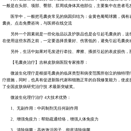
一般是在头部、项部、臀部、肛周或身体其他部位，主要集中在患者毛
医学中，一般把毛囊炎常见的病因归结为：金黄色葡萄球菌，偶有
囊炎。点击免费咨询，与医师在线交流
另外一个因素就是一些化妆品以及护肤品也是会引起毛囊炎的，这
在使用这些东西之前，一定要选择质量好、伤害低的，避免引起毛囊炎
另外，生活中如果对毛发进行牵拉、摩擦、搔抓引起的表皮损伤，
【毛囊炎治疗】吉林皮肤病医院专家推荐：
微波生化理疗是根据毛囊炎的临床类型和病变范围所创立的独特理
疗措施，同时，也具有促进新陈代谢和细胞正常的自我修复能力，使皮
了全国皮肤病研究治疗技 术最新突破奖。
微波生化理疗治疗 4大技术优势：
1、无副作用：中药制剂无任何副作用
2、增强免疫力：帮助疏通经络，增强人体免疫力
3、清除病菌：高效激活因子，彻底清除病菌