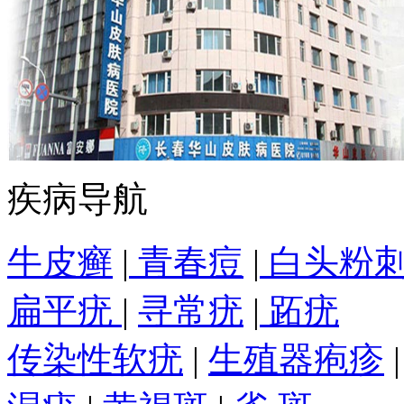
疾病导航
牛皮癣
|
青春痘
|
白头粉
扁平疣
|
寻常疣
|
跖疣
传染性软疣
|
生殖器疱疹