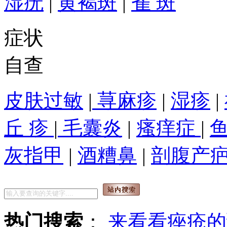
湿疣
|
黄褐斑
|
雀 斑
症状
自查
皮肤过敏
|
荨麻疹
|
湿疹
|
丘 疹
|
毛囊炎
|
瘙痒症
|
灰指甲
|
酒糟鼻
|
剖腹产
热门搜索
：
来看看痤疮的