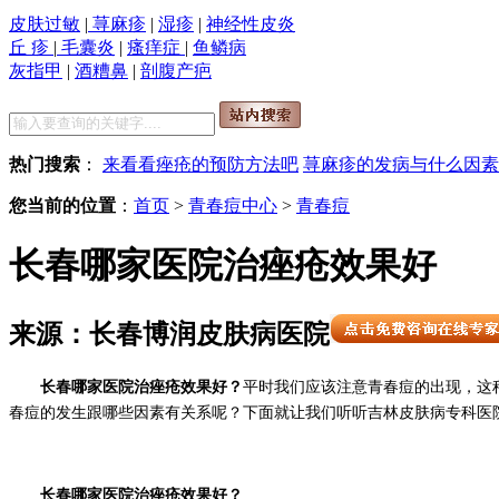
皮肤过敏
|
荨麻疹
|
湿疹
|
神经性皮炎
丘 疹
|
毛囊炎
|
瘙痒症
|
鱼鳞病
灰指甲
|
酒糟鼻
|
剖腹产疤
热门搜索
：
来看看痤疮的预防方法吧
荨麻疹的发病与什么因素
您当前的位置
：
首页
>
青春痘中心
>
青春痘
长春哪家医院治痤疮效果好
来源：长春博润皮肤病医院
长春哪家医院治痤疮效果好？
平时我们应该注意青春痘的出现，这
春痘的发生跟哪些因素有关系呢？下面就让我们听听吉林皮肤病专科医
长春哪家医院治痤疮效果好？