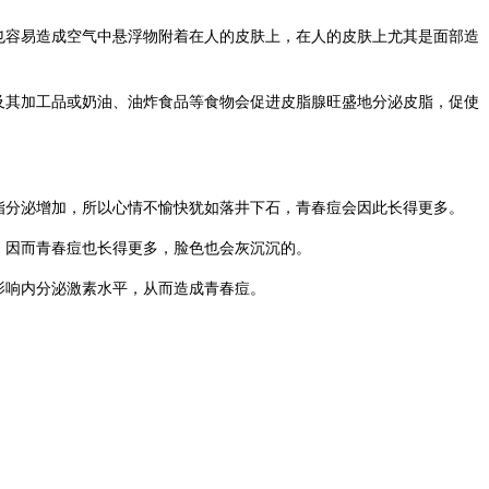
也容易造成空气中悬浮物附着在人的皮肤上，在人的皮肤上尤其是面部造
及其加工品或奶油、油炸食品等食物会促进皮脂腺旺盛地分泌皮脂，促使
脂分泌增加，所以心情不愉快犹如落井下石，青春痘会因此长得更多。
，因而青春痘也长得更多，脸色也会灰沉沉的。
影响内分泌激素水平，从而造成青春痘。