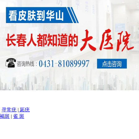
|
寻常疣
|
跖疣
褐斑
|
雀 斑