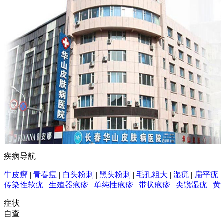
疾病导航
牛皮癣
|
青春痘
|
白头粉刺
|
黑头粉刺
|
毛孔粗大
|
湿疣
|
扁平疣
传染性软疣
|
生殖器疱疹
|
单纯性疱疹
|
带状疱疹
|
尖锐湿疣
|
黄
症状
自查