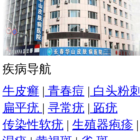
疾病导航
牛皮癣
|
青春痘
|
白头粉
扁平疣
|
寻常疣
|
跖疣
传染性软疣
|
生殖器疱疹