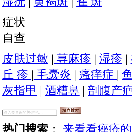
湿疣
|
黄褐斑
|
雀 斑
症状
自查
皮肤过敏
|
荨麻疹
|
湿疹
|
丘 疹
|
毛囊炎
|
瘙痒症
|
灰指甲
|
酒糟鼻
|
剖腹产
热门搜索
：
来看看痤疮的