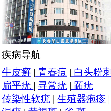
疾病导航
牛皮癣
|
青春痘
|
白头粉
扁平疣
|
寻常疣
|
跖疣
传染性软疣
|
生殖器疱疹