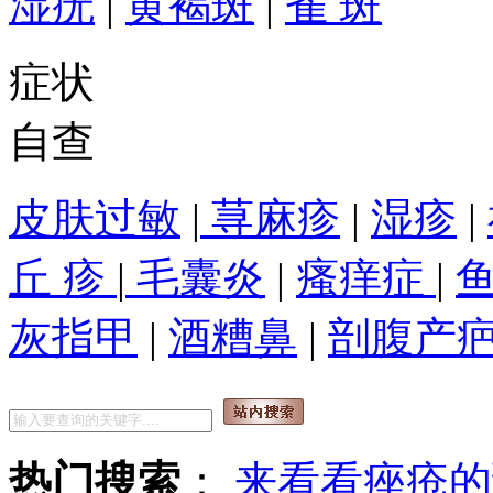
湿疣
|
黄褐斑
|
雀 斑
症状
自查
皮肤过敏
|
荨麻疹
|
湿疹
|
丘 疹
|
毛囊炎
|
瘙痒症
|
灰指甲
|
酒糟鼻
|
剖腹产
热门搜索
：
来看看痤疮的