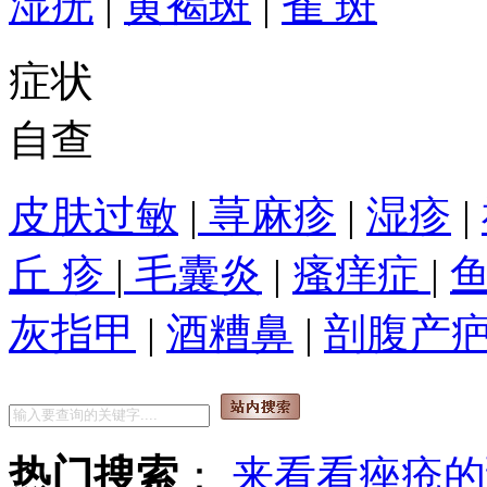
湿疣
|
黄褐斑
|
雀 斑
症状
自查
皮肤过敏
|
荨麻疹
|
湿疹
|
丘 疹
|
毛囊炎
|
瘙痒症
|
灰指甲
|
酒糟鼻
|
剖腹产
热门搜索
：
来看看痤疮的