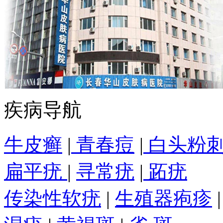
疾病导航
牛皮癣
|
青春痘
|
白头粉
扁平疣
|
寻常疣
|
跖疣
传染性软疣
|
生殖器疱疹