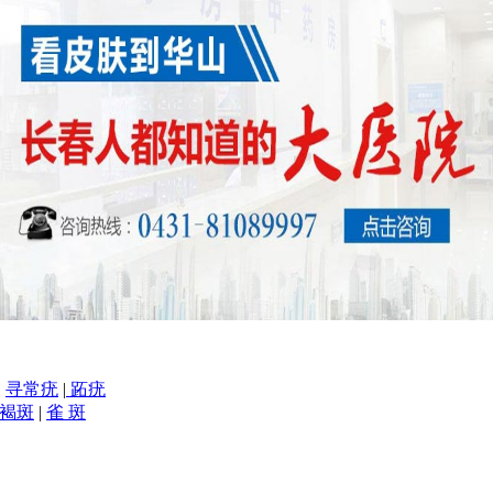
|
寻常疣
|
跖疣
褐斑
|
雀 斑