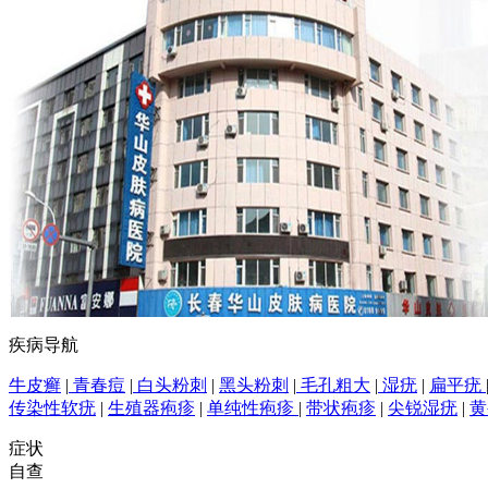
疾病导航
牛皮癣
|
青春痘
|
白头粉刺
|
黑头粉刺
|
毛孔粗大
|
湿疣
|
扁平疣
传染性软疣
|
生殖器疱疹
|
单纯性疱疹
|
带状疱疹
|
尖锐湿疣
|
黄
症状
自查