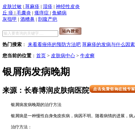
皮肤过敏
|
荨麻疹
|
湿疹
|
神经性皮炎
丘 疹
|
毛囊炎
|
瘙痒症
|
鱼鳞病
灰指甲
|
酒糟鼻
|
剖腹产疤
热门搜索
：
来看看痤疮的预防方法吧
荨麻疹的发病与什么因素
您当前的位置
：
首页
>
皮肤病中心
>
牛皮癣
银屑病发病晚期
来源：长春博润皮肤病医院
银屑病发病晚期的治疗方法
银屑病是一种慢性自身免疫疾病，病因不明。随着病情的进展，病
治疗方法：